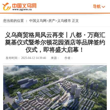
导航
您当前的位置 ：
中国义乌网
>
房产
>
义乌楼市
正文
义乌商贸格局风云再变丨八都・万商汇
奠基仪式暨希尔顿花园酒店等品牌签约
仪式，即将盛大启幕！
发布时间：
2025-04-12 14:39:46
来源：
作者：