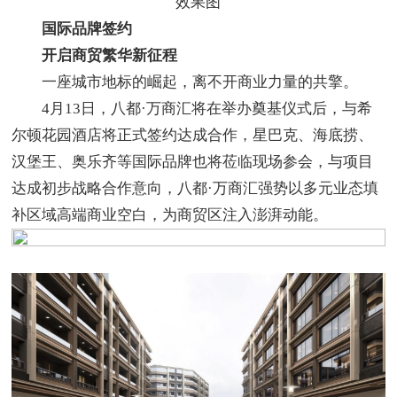
效果图
国际品牌签约
开启商贸繁华新征程​
一座城市地标的崛起，离不开商业力量的共擎。
4月13日，八都·万商汇将在举办奠基仪式后，与‌希
尔顿花园酒店将正式签约达成合作，星巴克、海底捞、
汉堡王、奥乐齐‌等国际品牌也将莅临现场参会，与项目
达成初步战略合作意向，八都·万商汇强势以多元业态填
补区域高端商业空白，为商贸区注入澎湃动能。