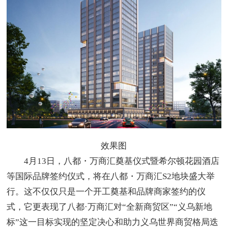
效果图
4月13日，八都・万商汇奠基仪式暨希尔顿花园酒店
等国际品牌签约仪式，将在八都・万商汇S2地块盛大举
行。这不仅仅只是一个开工奠基和品牌商家签约的仪
式，它更表现了八都·万商汇对“全新商贸区”“义乌新地
标”这一目标实现的坚定决心和助力义乌世界商贸格局迭