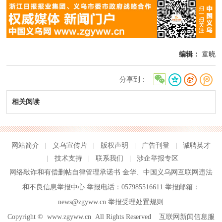
编辑：
童晓
分享到：
相关阅读
网站简介
|
义乌宣传片
|
版权声明
|
广告刊登
|
诚聘英才
|
技术支持
|
联系我们
|
涉企举报专区
网络敲诈和有偿删帖自律管理承诺书
金华
、
中国义乌网互联网违法
和不良信息举报中心
举报电话：057985516611 举报邮箱：
news@zgyww.cn
举报受理处置规则
Copyright ©
www.zgyww.cn
All Rights Reserved 互联网新闻信息服