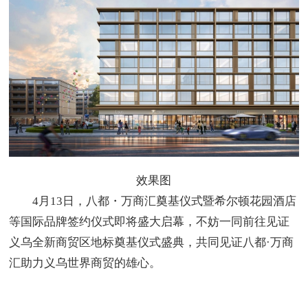
效果图
4月13日，八都・万商汇奠基仪式暨希尔顿花园酒店
等国际品牌签约仪式即将盛大启幕，不妨一同前往见证
义乌全新商贸区地标奠基仪式盛典，共同见证八都·万商
汇助力义乌世界商贸的雄心。