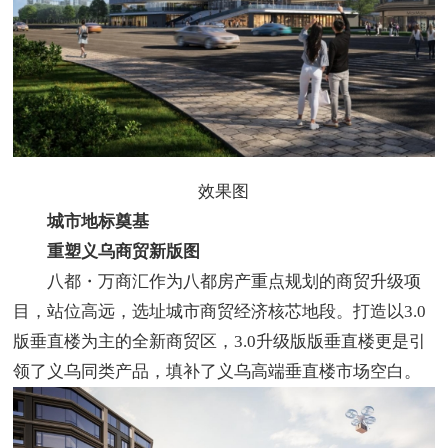
效果图
城市地标奠基
重塑义乌商贸新版图​
八都・万商汇作为八都房产重点规划的商贸升级项
目，站位高远，选址城市商贸经济核芯地段。打造以3.0
版垂直楼为主的全新商贸区，3.0升级版版垂直楼更是引
领了义乌同类产品，填补了义乌高端垂直楼市场空白。