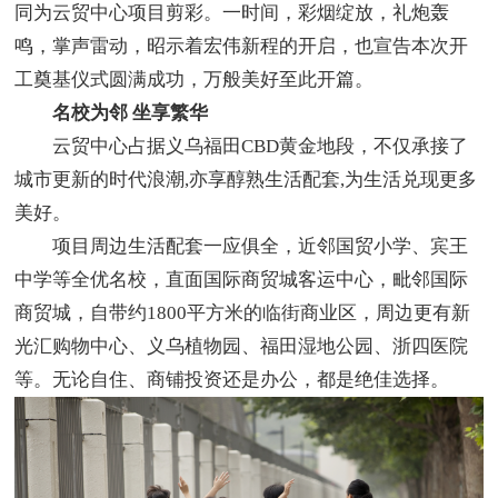
同为云贸中心项目剪彩。一时间，彩烟绽放，礼炮轰
鸣，掌声雷动，昭示着宏伟新程的开启，也宣告本次开
工奠基仪式圆满成功，万般美好至此开篇。
名校为邻 坐享繁华
云贸中心占据义乌福田CBD黄金地段，不仅承接了
城市更新的时代浪潮,亦享醇熟生活配套,为生活兑现更多
美好。
项目周边生活配套一应俱全，近邻国贸小学、宾王
中学等全优名校，直面国际商贸城客运中心，毗邻国际
商贸城，自带约1800平方米的临街商业区，周边更有新
光汇购物中心、义乌植物园、福田湿地公园、浙四医院
等。无论自住、商铺投资还是办公，都是绝佳选择。