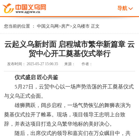
导航
您当前的位置 ：
中国义乌网
>
房产
>
义乌楼市
正文
云起义乌新封面 启程城市繁华新篇章 云
贸中心开工奠基仪式举行
发布时间：
2025-05-27 15:06:35
来源：
作者：
仪式盛启 匠心共鉴
5月27日，云贸中心以一场声势浩荡的开工奠基仪式
与义乌正式会面。
雄狮腾跃，阔步启程，一场气势恢弘的舞狮表演为
奠基仪式拉开了帷幕。现场，项目领导王忠明上台致
辞，并表达项目打造义乌繁华地标的美好决心。
随后，出席仪式的领导和嘉宾们在万众瞩目中，共