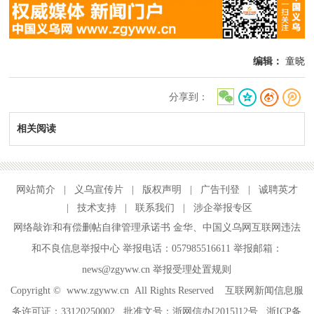
编辑：
童晓
分享到：
相关阅读
网站简介
|
义乌宣传片
|
版权声明
|
广告刊登
|
诚聘英才
|
技术支持
|
联系我们
|
涉企举报专区
网络敲诈和有偿删帖自律管理承诺书
金华
、
中国义乌网互联网违法
和不良信息举报中心
举报电话：057985516611 举报邮箱：
news@zgyww.cn
举报受理处置规则
Copyright ©
www.zgyww.cn
All Rights Reserved 互联网新闻信息服
务许可证：33120250002 批准文号：浙网信办[2015]12号
浙ICP备