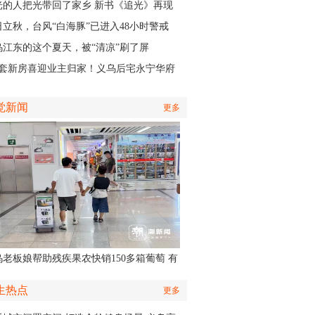
认出她还主演了部短剧
光的人把光带回了家乡 新书《追光》再现
商与一座城的双向奔赴
日立秋，台风“白海豚”已进入48小时警戒
，义乌风雨时间、雨量公布
乌江东的这个夏天，被“清凉”刷了屏
01套新房喜迎业主归家！义乌后宅永宁华府
层公寓正式启动交付
觉新闻
更多
乌老板娘帮助残疾果农快销150多箱葡萄 有
认出她还主演了部短剧
生热点
更多