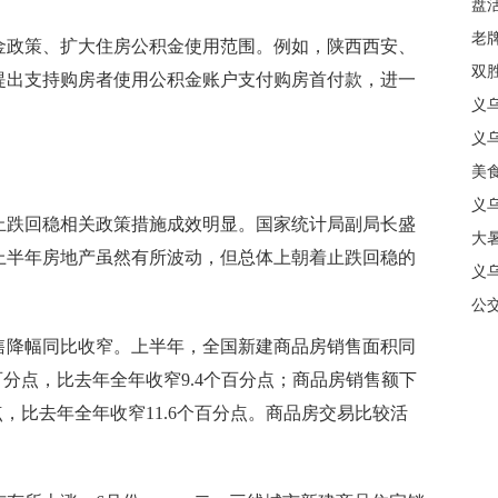
盘
质
老牌
政策、扩大住房公积金使用范围。例如，陕西西安、
中
双
提出支持购房者使用公积金账户支付购房首付款，进一
日
义
商
义
美
义
跌回稳相关政策措施成效明显。国家统计局副局长盛
大暑
上半年房地产虽然有所波动，但总体上朝着止跌回稳的
义
合
公
降幅同比收窄。上半年，全国新建商品房销售面积同
个百分点，比去年全年收窄9.4个百分点；商品房销售额下
分点，比去年全年收窄11.6个百分点。商品房交易比较活