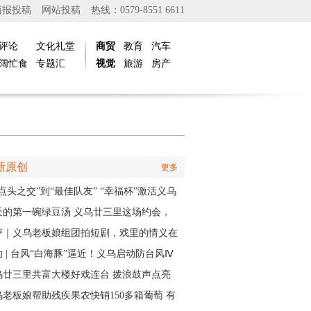
商报投稿
网站投稿
热线：0579-8551 6611
评论
文化礼堂
商贸
教育
汽车
阔忙食
专题汇
视觉
旅游
房产
新原创
更多
点头之交”到“最佳队友” “幸福杯”激活义乌
江邻里情
天的第一碗绿豆汤 义乌廿三里这场约会，
角是快递小哥
评｜义乌老板娘组团拍短剧，戏里的情义在
实中有了回响
 | 台风“白海豚”逼近！义乌启动防台风Ⅳ
应急响应
乌廿三里共富大楼好戏连台 拨浪鼓声点亮
村之夜
乌老板娘帮助残疾果农快销150多箱葡萄 有