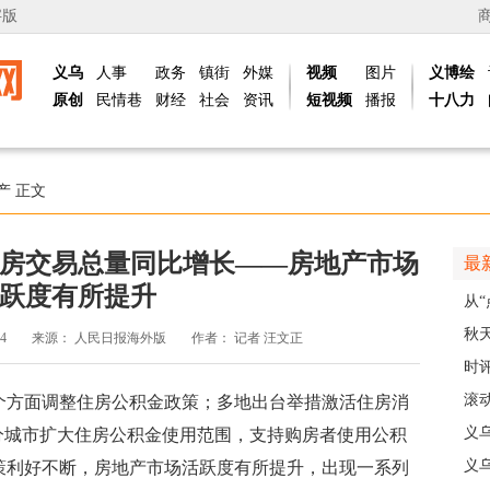
字版
义乌
人事
政务
镇街
外媒
视频
图片
义博绘
原创
民情巷
财经
社会
资讯
短视频
播报
十八力
产
正文
房交易总量同比增长——房地产市场
最
跃度有所提升
从“
稠
秋
24
来源：
人民日报海外版
作者：
记者 汪文正
主
时
现
滚动
方面调整住房公积金政策；多地出台举措激活住房消
级
义
分城市扩大住房公积金使用范围，支持购房者使用公积
乡
义
策利好不断，房地产市场活跃度有所提升，出现一系列