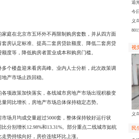
人
追
义
今
线
义
8
家庭在北京市五环外不再限制购房套数，并从四方面
高
首套房认定标准、提高二套房贷款额度、降低二套房贷
视
贷额度等，降低购房者置业成本和购房门槛。
多个楼盘迎来看房高峰。业内人士分析，此次政策调
房地产市场止跌回稳。
各项政策加快落实，各线城市房地产市场出现积极变
总量同比增长，房地产市场总体保持稳定态势。
义
场月均成交量超过5000套，整体保持较好运行状
人
别增长12.98%和13.31%。部分重点二线城市如杭
民
比走势持续向好，房价连续环比上涨。