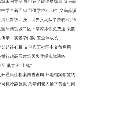
活城市闲置空间 打造全龄健身场景 义乌高
量落地省级文体民生实事
中学全新回归 可供学位2850个 义乌苏溪
学9月投用
胜浦江晋级四强！世界义乌队半决赛8月15
主场开打
乌国际商贸城二区：清凉冰饮免费送 采购
可就近领取
乌佛堂：实景学消防 安全伴成长
食架起连心桥 义乌宾王社区中文角启用
乌举行超高层建筑灭火救援实战演练
至 桑拿天“上线”
乌开通民生档案跨省查询 16地档案馆签约
作
交司机冷静施救 为晕倒老人抢下黄金时间