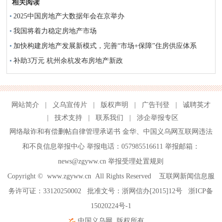
相关阅读
2025中国房地产大数据年会在京举办
我国将着力稳定房地产市场
加快构建房地产发展新模式，完善“市场+保障”住房供应体系
补助3万元 杭州余杭发布房地产新政
网站简介
|
义乌宣传片
|
版权声明
|
广告刊登
|
诚聘英才
|
技术支持
|
联系我们
|
涉企举报专区
网络敲诈和有偿删帖自律管理承诺书
金华
、
中国义乌网互联网违法
和不良信息举报中心
举报电话：057985516611 举报邮箱：
news@zgyww.cn
举报受理处置规则
Copyright ©
www.zgyww.cn
All Rights Reserved 互联网新闻信息服
务许可证：33120250002 批准文号：浙网信办[2015]12号
浙ICP备
15020224号-1
中国义乌网
版权所有