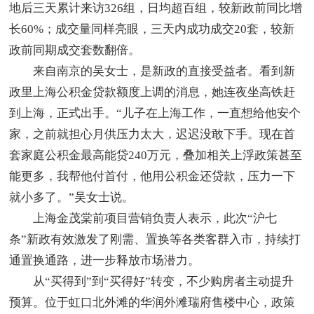
地后三天累计来访326组，日均超百组，较新政前同比增
长60%；成交量同样亮眼，三天内成功成交20套，较新
政前同期成交套数翻倍。
来自南京的吴女士，是新政的直接受益者。看到新
政里上海公积金贷款额度上调的消息，她连夜坐高铁赶
到上海，正式出手。“儿子在上海工作，一直想给他安个
家，之前就担心月供压力太大，迟迟没敢下手。现在首
套家庭公积金最高能贷240万元，叠加相关上浮政策甚至
能更多，我帮他付首付，他用公积金还贷款，压力一下
就小多了。”吴女士说。
上海金茂棠前项目营销负责人表示，此次“沪七
条”新政有效激发了刚需、置换等各类客群入市，持续打
通置换通路，进一步释放市场潜力。
从“买得到”到“买得好”转变，不少购房者主动提升
预算。位于虹口北外滩的华润外滩瑞府售楼中心，政策