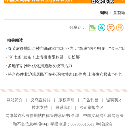
编辑：
童荟颖
分享到：
相关阅读
春节后多地出台楼市新政稳市场 业内：“筑底”信号明显，“金三”阳
春可期
“沪七条”发布！上海楼市限购进一步松绑
多地节后推出优化措施激发楼市活力
符合条件非沪籍居民可在外环内增购1套住房 上海发布楼市“沪七
条”
网站简介
|
义乌宣传片
|
版权声明
|
广告刊登
|
诚聘英才
|
技术支持
|
联系我们
|
涉企举报专区
网络敲诈和有偿删帖自律管理承诺书
金华
、
中国义乌网互联网违法
和不良信息举报中心
举报电话：057985516611 举报邮箱：