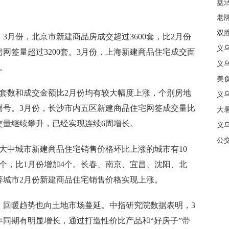
盘
质
老牌
中
双
份，北京市新建商品房成交超过3600套，比2月份
日
义
房网签量超过3200套。3月份，上海新建商品住宅成交面
商
义
升。
美
数和成交金额比2月份均有较大幅度上涨，个别房地
义
摇号。3月份，长沙市内五区新建商品住宅网签成交量比
大暑
交量继续攀升，已经实现连续6周增长。
义
合
公
大中城市新建商品住宅销售价格环比上涨的城市有10
7个，比1月份增加4个。长春、南京、宜昌、沈阳、北
等城市2月份新建商品住宅销售价格实现上涨。
暖趋势也向土地市场蔓延。中指研究院数据表明，3
同期有明显增长，通过打造性价比产品和“好房子”带