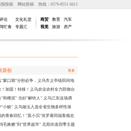
商报投稿
网站投稿
热线：0579-8551 6611
评论
文化礼堂
商贸
教育
汽车
阔忙食
专题汇
视觉
旅游
房产
新原创
更多
风“窗口期”分秒必争，义乌市义亭镇田间地
抢收加固忙
收！加固！转移！义乌农业农村全力防御台
白海豚”
“和稀泥” 当好“解铃人” 义乌江东这场调
实训为妇联主席们赋能
护“小鲵” 义乌做法入选全省生物多样性保
实践成果
满的青春回忆！“莫小贝”张罗着同福客栈在
再“开张”
“鸡毛换糖”到“世界超市” 北苑街道四季主题