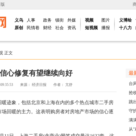
字版
义乌
人事
政务
镇街
外媒
视频
图片
义博绘
原创
民情巷
财经
社会
资讯
短视频
播报
十八力
观
正文
信心修复有望继续向好
最
台
 09:35:53
来源：
经济日报
作者：
亢舒
头
抢
风“
跳出
暖迹象，包括北京和上海在内的多个热点城市二手房
解
守
市场回暖的主力。这表明购房者对房地产市场的信心逐
护
满
义乌
从
1日，上海二手房(含商业)网签成交量达1632套。这