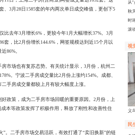
展
从“
2套、3月28日1585套的年内两次单日成交峰值，更创下5
稠
秋
。
主
时
现
滚动
去年3月增长6%，更较今年1月大幅增长37%。3月
级
6套，比2月份增长144.6%，网签规模达到近15个月以
视
近86%。
市场也有复苏态势。有关统计显示，3月份，杭州二
178%。宁波二手房成交量比2月份上涨约154%。成都、
市二手房成交量都较上月有较大幅度上涨。
政策，成为二手房市场回暖的重要原因。2月份，上
易成本等政策发挥了积极作用，释放了刚性和改善性住
义
人
民
”。二手房市场交易活跃，有效打通了“卖旧换新”的链