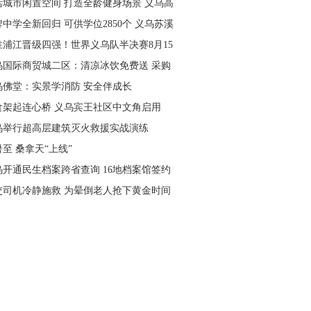
活城市闲置空间 打造全龄健身场景 义乌高
量落地省级文体民生实事
中学全新回归 可供学位2850个 义乌苏溪
学9月投用
胜浦江晋级四强！世界义乌队半决赛8月15
主场开打
乌国际商贸城二区：清凉冰饮免费送 采购
可就近领取
乌佛堂：实景学消防 安全伴成长
食架起连心桥 义乌宾王社区中文角启用
乌举行超高层建筑灭火救援实战演练
至 桑拿天“上线”
乌开通民生档案跨省查询 16地档案馆签约
作
交司机冷静施救 为晕倒老人抢下黄金时间