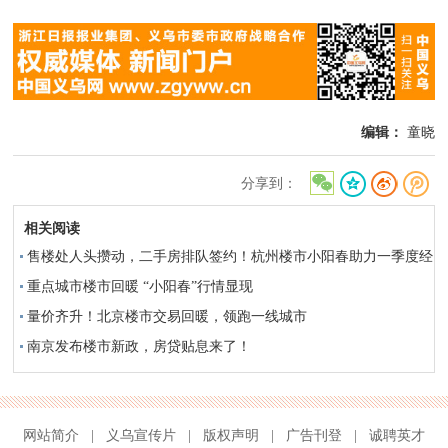
编辑：
童晓
分享到：
相关阅读
售楼处人头攒动，二手房排队签约！杭州楼市小阳春助力一季度经
济开门红
重点城市楼市回暖 “小阳春”行情显现
量价齐升！北京楼市交易回暖，领跑一线城市
南京发布楼市新政，房贷贴息来了！
网站简介
|
义乌宣传片
|
版权声明
|
广告刊登
|
诚聘英才