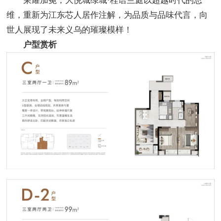
荣耀加冕，大悦城绿城·桂语兰庭以超越时代的思
维，重新为江东芯人居作注解，为品质与品味代言，向
世人展现了未来义乌的璀璨模样！
户型赏析