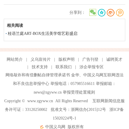
分享到：
相关阅读
桂语兰庭ART-BOX生活美学馆艺彩盛启
网站简介
|
义乌宣传片
|
版权声明
|
广告刊登
|
诚聘英才
|
技术支持
|
联系我们
|
涉企举报专区
网络敲诈和有偿删帖自律管理承诺书
金华
、
中国义乌网互联网违法
和不良信息举报中心
举报电话：057985516611 举报邮箱：
news@zgyww.cn
举报受理处置规则
Copyright ©
www.zgyww.cn
All Rights Reserved 互联网新闻信息服
务许可证：33120250002 批准文号：浙网信办[2015]12号
浙ICP备
15020224号-1
中国义乌网
版权所有