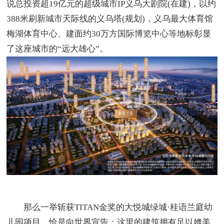
说总投资超19亿元的超级城市IP义乌大剧院(在建)，以约
388米刷新城市天际线的义乌塔(规划)，义乌最大体育馆
梅湖体育中心、建面约30万方国际博览中心等地标彰显
了这座城市的“远大雄心”。
那么一举斩获TITAN金奖的大悦城绿城·桂语兰庭幼
儿园项目，恰是向世界宣告：这里的建筑拥有足以媲美