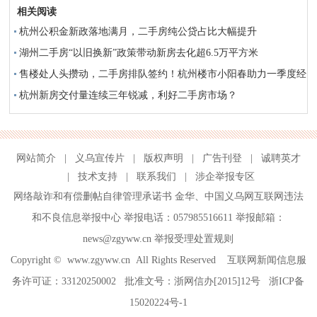
相关阅读
杭州公积金新政落地满月，二手房纯公贷占比大幅提升
湖州二手房“以旧换新”政策带动新房去化超6.5万平方米
售楼处人头攒动，二手房排队签约！杭州楼市小阳春助力一季度经
济开门红
杭州新房交付量连续三年锐减，利好二手房市场？
网站简介
|
义乌宣传片
|
版权声明
|
广告刊登
|
诚聘英才
|
技术支持
|
联系我们
|
涉企举报专区
网络敲诈和有偿删帖自律管理承诺书
金华
、
中国义乌网互联网违法
和不良信息举报中心
举报电话：057985516611 举报邮箱：
news@zgyww.cn
举报受理处置规则
Copyright ©
www.zgyww.cn
All Rights Reserved 互联网新闻信息服
务许可证：33120250002 批准文号：浙网信办[2015]12号
浙ICP备
15020224号-1